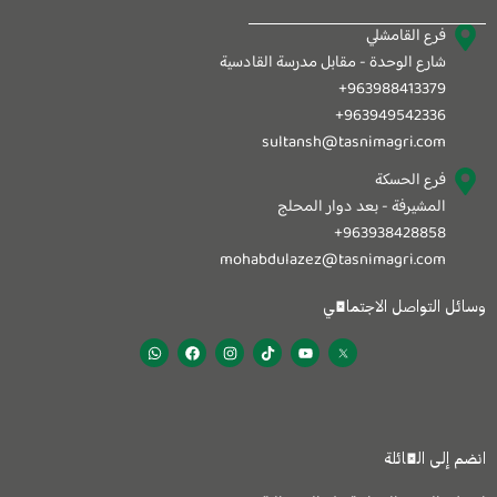
فرع القامشلي
شارع الوحدة - مقابل مدرسة القادسية
963988413379+
963949542336+
sultansh@tasnimagri.com
فرع الحسكة
المشيرفة - بعد دوار المحلج
963938428858+
mohabdulazez@tasnimagri.com
وسائل التواصل الاجتماعي
W
F
I
T
Y
h
a
n
i
o
a
c
s
k
u
t
e
t
t
t
s
b
a
o
u
a
o
g
k
b
p
o
r
e
p
k
a
انضم إلى العائلة
m