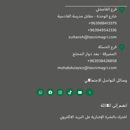
فرع القامشلي
شارع الوحدة - مقابل مدرسة القادسية
963988413379+
963949542336+
sultansh@tasnimagri.com
فرع الحسكة
المشيرفة - بعد دوار المحلج
963938428858+
mohabdulazez@tasnimagri.com
وسائل التواصل الاجتماعي
W
F
I
T
Y
h
a
n
i
o
a
c
s
k
u
t
e
t
t
t
s
b
a
o
u
انضم إلى العائلة
a
o
g
k
b
p
o
r
e
p
k
a
اشترك بالنشرة الإخبارية على البريد الالكتروني
m