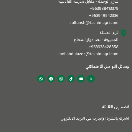
شارع الوحدة - مقابل مدرسة القادسية
963988413379+
963949542336+
sultansh@tasnimagri.com
فرع الحسكة
المشيرفة - بعد دوار المحلج
963938428858+
mohabdulazez@tasnimagri.com
وسائل التواصل الاجتماعي
W
F
I
T
Y
h
a
n
i
o
a
c
s
k
u
t
e
t
t
t
s
b
a
o
u
a
o
g
k
b
p
o
r
e
p
k
a
انضم إلى العائلة
m
اشترك بالنشرة الإخبارية على البريد الالكتروني