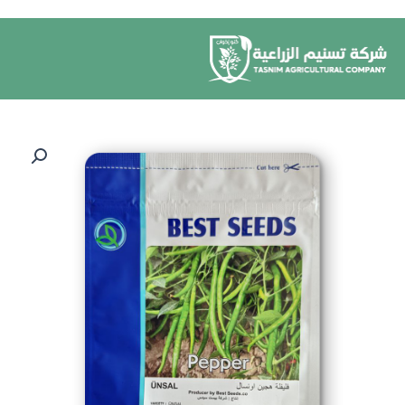
خطي
لى
لمحتوى