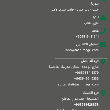
سوريا
حلب - باب جنين - جانب فندق الأمير
تركيا
غازي عنتاب
هاتف
905319431541+
العنوان الالكتروني
info@tasnimagri.com
فرع القامشلي
شارع الوحدة - مقابل مدرسة القادسية
963988413379+
963949542336+
sultansh@tasnimagri.com
فرع الحسكة
المشيرفة - بعد دوار المحلج
963938428858+