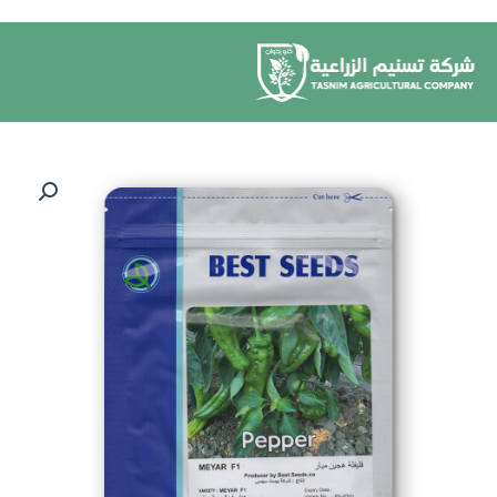
خطي
لى
لمحتوى